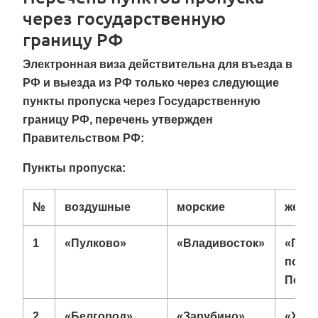
через государственную
границу РФ
Электронная виза действительна для въезда в
РФ и выезда из РФ только через следующие
пункты пропуска через Государственную
границу РФ, перечень утвержден
Правительством РФ:
Пункты пропуска:
№
воздушные
морские
желе
1
«Пулково»
«Владивосток»
«Пас
порт 
Петер
2
«Белгород»
«Зарубино»
«Хаса